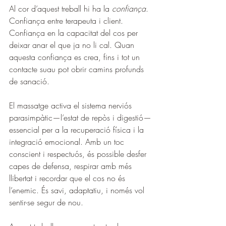
Al cor d’aquest treball hi ha la 
confiança
. 
Confiança entre terapeuta i client. 
Confiança en la capacitat del cos per 
deixar anar el que ja no li cal. Quan 
aquesta confiança es crea, fins i tot un 
contacte suau pot obrir camins profunds 
de sanació.
El massatge activa el sistema nerviós 
parasimpàtic—l’estat de repòs i digestió—
essencial per a la recuperació física i la 
integració emocional. Amb un toc 
conscient i respectuós, és possible desfer 
capes de defensa, respirar amb més 
llibertat i recordar que el cos no és 
l’enemic. És savi, adaptatiu, i només vol 
sentir-se segur de nou.