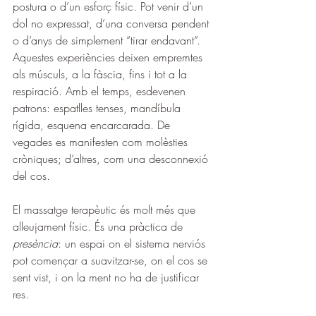
postura o d’un esforç físic. Pot venir d’un 
dol no expressat, d’una conversa pendent 
o d’anys de simplement “tirar endavant”. 
Aquestes experiències deixen empremtes 
als músculs, a la fàscia, fins i tot a la 
respiració. Amb el temps, esdevenen 
patrons: espatlles tenses, mandíbula 
rígida, esquena encarcarada. De 
vegades es manifesten com molèsties 
cròniques; d’altres, com una desconnexió 
del cos.
El massatge terapèutic és molt més que 
alleujament físic. És una pràctica de 
presència
: un espai on el sistema nerviós 
pot començar a suavitzar-se, on el cos se 
sent vist, i on la ment no ha de justificar 
res.