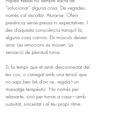
Aquest treball no sempre tracta de 
“solucionar” alguna cosa. De vegades, 
només cal 
escoltar
. Aturar-se. Oferir 
presència sense pressa ni expectatives. I 
des d’aquesta consciència tranquil·la, 
alguna cosa canvia. Els músculs deixen 
anar. Les emocions es mouen. La 
sensació de plenitud torna.
Si fa temps que et sents desconnectat del 
teu cos, o carregat amb una tensió que 
no saps ben bé d’on ve, regala’t un 
massatge terapèutic. No només per 
relaxar-te, sinó per tornar a casa—amb 
suavitat, sinceritat i al teu propi ritme.