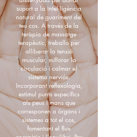
dissenyada per donar
suport a la intel·ligència
natural de guariment del
teu cos. A través de la
teràpia de massatge
terapèutic, treballo per
alliberar la tensió
muscular, millorar la
circulació i calmar el
sistema nerviós.
Incorporant reflexologia,
estimul punts específics
als peus i mans que
corresponen a òrgans i
sistemes a tot el cos,
fomentant el flux