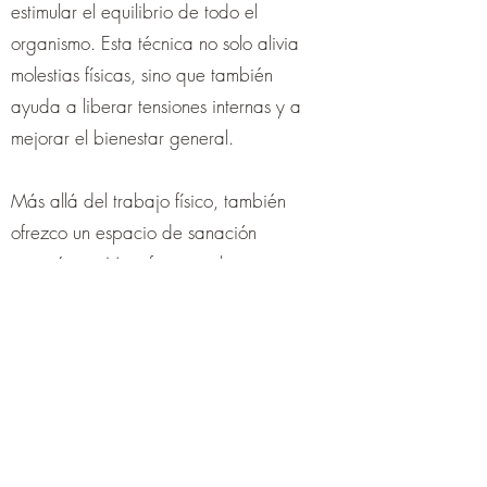
estimular el equilibrio de todo el
organismo. Esta técnica no solo alivia
molestias físicas, sino que también
ayuda a liberar tensiones internas y a
mejorar el bienestar general.
Más allá del trabajo físico, también
ofrezco un espacio de sanación
energética. Mi enfoque incluye
equilibrio de chakras y técnicas de
conexión sutil que ayudan a
restablecer la armonía entre cuerpo,
mente y espíritu. En un mundo
acelerado y saturado de estímulos,
estas prácticas pueden ayudarte a
recuperar tu centro, reducir el estrés y